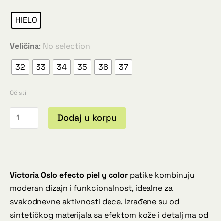
HIELO
Veličina
:
No selection
32
33
34
35
36
37
Očisti
Dodaj u korpu
Victoria Oslo efecto piel y color
patike kombinuju
moderan dizajn i funkcionalnost, idealne za
svakodnevne aktivnosti dece. Izrađene su od
sintetičkog materijala sa efektom kože i detaljima od