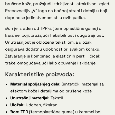
brušene kože, pružajući izdržljivost i atraktivan izgled.
Prepoznatljiv „V“ logo na bočnoj strani i detalji u boji
doprinose jedinstvenom stilu ovih patika.
Đon je izrađen od TPR-a (termoplastične gume) u
karamel boji, pružajući fleksibilnost i dugotrajnost.
Unutrašnjost je obložena tekstilom, a uložak
osigurava dodatnu udobnost pri svakom koraku.
Zatvaranje je kombinacija elastičnih pertli i čičak
trake, omogućavajući lako obuvanje i skidanje.
Karakteristike proizvoda:
Materijal spoljašnjeg dela:
Sintetički materijal sa
efektom kože i detaljima od brušene kože
Unutrašnji materijal:
Tekstil
Uložak:
Udoban, fiksiran
Đon:
TPR (termoplastična guma) u karamel boji