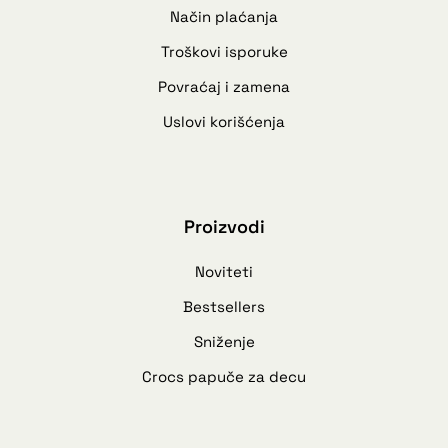
Način plaćanja
Troškovi isporuke
Povraćaj i zamena
Uslovi korišćenja
Proizvodi
Noviteti
Bestsellers
Sniženje
Crocs papuče za decu