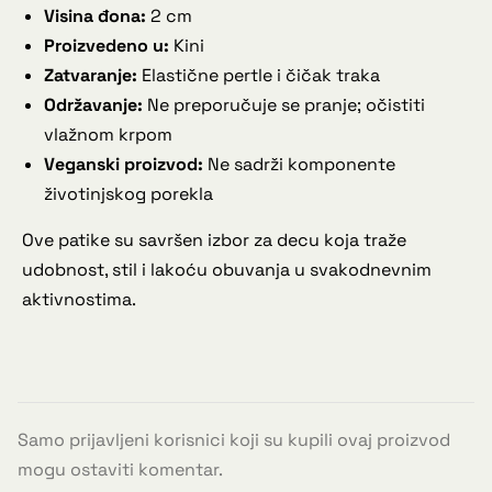
Visina đona:
2 cm
Proizvedeno u:
Kini
Zatvaranje:
Elastične pertle i čičak traka
Održavanje:
Ne preporučuje se pranje; očistiti
vlažnom krpom
Veganski proizvod:
Ne sadrži komponente
životinjskog porekla
Ove patike su savršen izbor za decu koja traže
udobnost, stil i lakoću obuvanja u svakodnevnim
aktivnostima.
Samo prijavljeni korisnici koji su kupili ovaj proizvod
mogu ostaviti komentar.