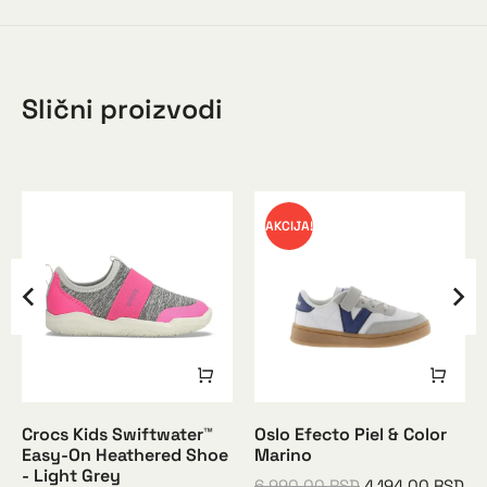
Slični proizvodi
AKCIJA!
Crocs Kids Swiftwater™
Oslo Efecto Piel & Color
Easy-On Heathered Shoe
Marino
- Light Grey
6.990,00
RSD
4.194,00
RSD