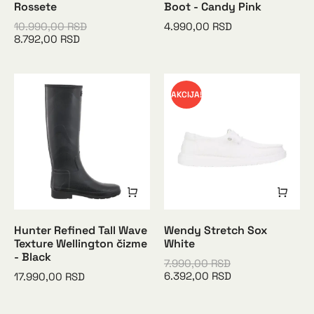
Rossete
Boot - Candy Pink
10.990,00
RSD
4.990,00
RSD
8.792,00
RSD
AKCIJA!
Hunter Refined Tall Wave
Wendy Stretch Sox
Texture Wellington čizme
White
- Black
7.990,00
RSD
6.392,00
RSD
17.990,00
RSD