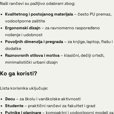
Naši rančevi su pažljivo odabrani zbog:
Kvalitetnog i postojanog materijala
– često PU premaz,
vodootporne zaštite
Ergonomski dizajn
– za ravnomerno raspoređeno
nošenje i udobnost
Povoljnih dimenzija i pregrada
– za knjige, laptop, flašu i
dodatke
Raznovrsnih stilova i motiva
– klasični, dečiji crteži,
minimalistički urbani dizajn
Ko ga koristi?
Lista korisnika uključuje:
Decu
– za školu i vanškolske aktivnosti
Studente
– praktični rančevi za fakultet i grad
Putnike i planinare
– kompaktni i vodootporni modeli za