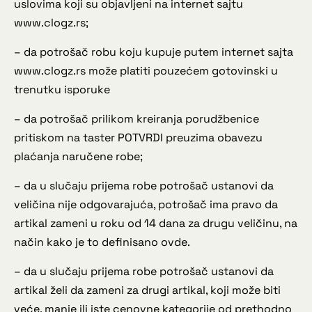
uslovima koji su objavljeni na internet sajtu
www.clogz.rs;
– da potrošač robu koju kupuje putem internet sajta
www.clogz.rs može platiti pouzećem gotovinski u
trenutku isporuke
– da potrošač prilikom kreiranja porudžbenice
pritiskom na taster POTVRDI preuzima obavezu
plaćanja naručene robe;
– da u slučaju prijema robe potrošač ustanovi da
veličina nije odgovarajuća, potrošač ima pravo da
artikal zameni u roku od 14 dana za drugu veličinu, na
način kako je to definisano ovde.
– da u slučaju prijema robe potrošač ustanovi da
artikal želi da zameni za drugi artikal, koji može biti
veće, manje ili iste cenovne kategorije od prethodno