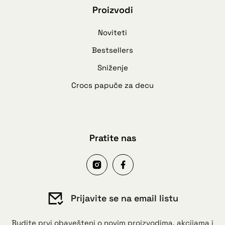
Proizvodi
Noviteti
Bestsellers
Sniženje
Crocs papuče za decu
Pratite nas
Prijavite se na email listu
Budite prvi obavešteni o novim proizvodima, akcijama i