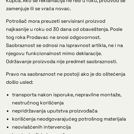
Kupca. Ako se reklamacija ne reši u roku, proizvod se
zamenjuje ili se vraća novac.
Potrošač mora preuzeti servisirani proizvod
najkasnije u roku od 30 dana od obaveštenja. Posle
tog roka Prodavac ne snosi odgovornost.
Saobraznost se odnosi na ispravnost artikla, ne i na
njegovu funkcionalnost mimo deklaracije.
Održavanje proizvoda nije predmet saobraznosti.
Pravo na saobraznost ne postoji ako je do oštećenja
došlo usled:
transporta nakon isporuke, nepravilne montaže,
nestručnog korišćenja
nepridržavanja uputstva proizvođača
korišćenja neodgovarajućeg potrošnog materijala
neovlašćenih intervencija