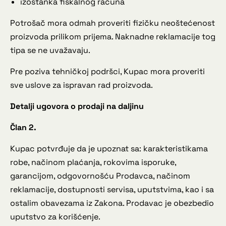
izostanka fiskalnog računa
Potrošač mora odmah proveriti fizičku neoštećenost
proizvoda prilikom prijema. Naknadne reklamacije tog
tipa se ne uvažavaju.
Pre poziva tehničkoj podršci, Kupac mora proveriti
sve uslove za ispravan rad proizvoda.
Detalji ugovora o prodaji na daljinu
Član 2.
Kupac potvrđuje da je upoznat sa: karakteristikama
robe, načinom plaćanja, rokovima isporuke,
garancijom, odgovornošću Prodavca, načinom
reklamacije, dostupnosti servisa, uputstvima, kao i sa
ostalim obavezama iz Zakona. Prodavac je obezbedio
uputstvo za korišćenje.