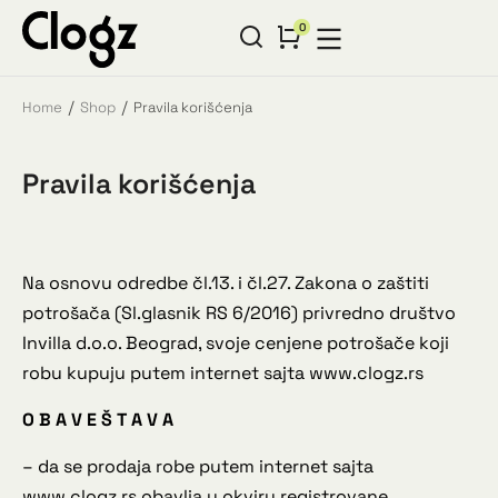
Home
Shop
Pravila korišćenja
You are here:
Pravila korišćenja
Na osnovu odredbe čl.13. i čl.27. Zakona o zaštiti
potrošača (Sl.glasnik RS 6/2016) privredno društvo
Invilla d.o.o. Beograd, svoje cenjene potrošače koji
robu kupuju putem internet sajta www.clogz.rs
O B A V E Š T A V A
– da se prodaja robe putem internet sajta
www.clogz.rs obavlja u okviru registrovane