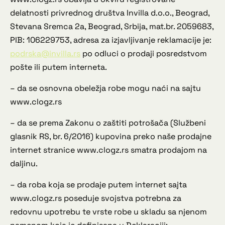
delatnosti privrednog društva Invilla d.o.o., Beograd,
Stevana Sremca 2a, Beograd, Srbija, mat.br. 2059683,
PIB: 106229753, adresa za izjavljivanje reklamacije je:
podrska@invilla.rs
po odluci o prodaji posredstvom
pošte ili putem interneta.
– da se osnovna obeležja robe mogu naći na sajtu
www.clogz.rs
– da se prema Zakonu o zaštiti potrošača (Službeni
glasnik RS, br. 6/2016) kupovina preko naše prodajne
internet stranice www.clogz.rs smatra prodajom na
daljinu.
– da roba koja se prodaje putem internet sajta
www.clogz.rs poseduje svojstva potrebna za
redovnu upotrebu te vrste robe u skladu sa njenom