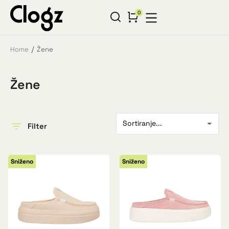
Home
Žene
You are here:
Žene
Filter
Sniženo
Sniženo