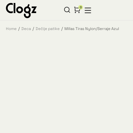
Home
Deca
Dečije patike
Millas Tiras Nylon/Serraje Azul
You are here: