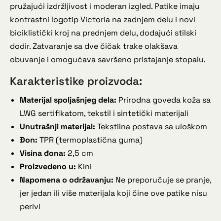
pružajući izdržljivost i moderan izgled. Patike imaju
kontrastni logotip Victoria na zadnjem delu i novi
biciklistički kroj na prednjem delu, dodajući stilski
dodir. Zatvaranje sa dve čičak trake olakšava
obuvanje i omogućava savršeno pristajanje stopalu.
Karakteristike proizvoda:
Materijal spoljašnjeg dela:
Prirodna goveđa koža sa
LWG sertifikatom, tekstil i sintetički materijali
Unutrašnji materijal:
Tekstilna postava sa uloškom
Đon:
TPR (termoplastična guma)
Visina đona:
2,5 cm
Proizvedeno u:
Kini
Napomena o održavanju:
Ne preporučuje se pranje,
jer jedan ili više materijala koji čine ove patike nisu
perivi