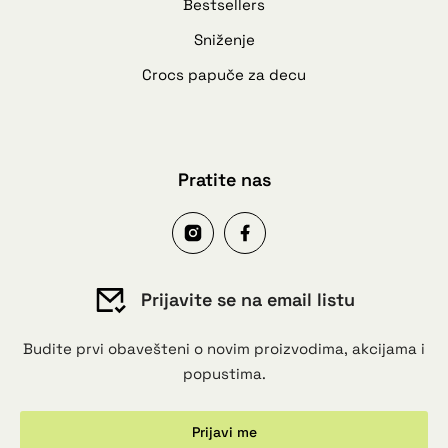
Bestsellers
Sniženje
Crocs papuče za decu
Pratite nas
Prijavite se na email listu
Budite prvi obavešteni o novim proizvodima, akcijama i
popustima.
Prijavi me