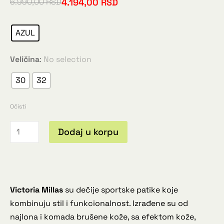
4.194,00
RSD
6.990,00
RSD
AZUL
Veličina
:
No selection
30
32
Očisti
Dodaj u korpu
Victoria Millas
su dečije sportske patike koje
kombinuju stil i funkcionalnost. Izrađene su od
najlona i komada brušene kože, sa efektom kože,