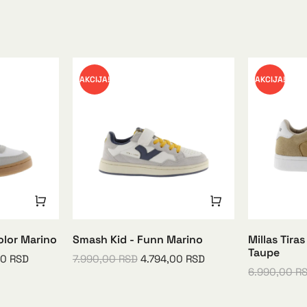
AKCIJA!
AKCIJA!
olor Marino
Smash Kid - Funn Marino
Millas Tira
Taupe
00
RSD
7.990,00
RSD
4.794,00
RSD
6.990,00
R