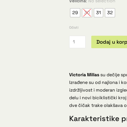
Veličina
:
No selection
29
30
31
32
Očisti
Dodaj u kor
Victoria Millas
su dečije sp
Izrađene su od najlona i k
izdržljivost i moderan izgl
delu i novi biciklistički kr
dve čičak trake olakšava 
Karakteristike p