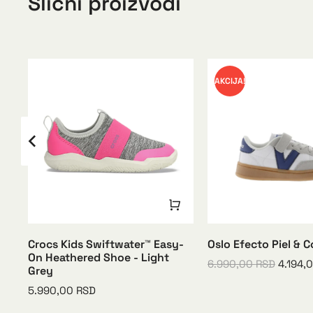
Slični proizvodi
AKCIJA!
Crocs Kids Swiftwater™ Easy-
Oslo Efecto Piel & C
ul
On Heathered Shoe - Light
6.990,00
RSD
4.194,
Grey
5.990,00
RSD