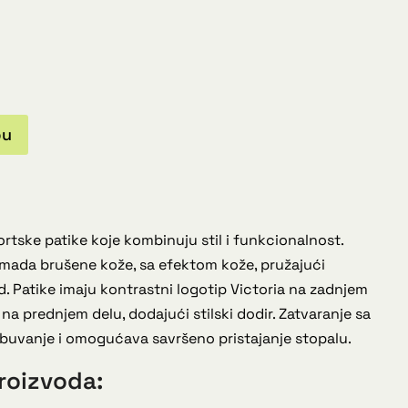
pu
ortske patike koje kombinuju stil i funkcionalnost.
omada brušene kože, sa efektom kože, pružajući
ed. Patike imaju kontrastni logotip Victoria na zadnjem
oj na prednjem delu, dodajući stilski dodir. Zatvaranje sa
obuvanje i omogućava savršeno pristajanje stopalu.
roizvoda: