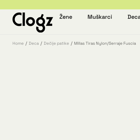
Žene
Muškarci
Dec
Home
Deca
Dečije patike
Millas Tiras Nylon/Serraje Fuscia
You are here: