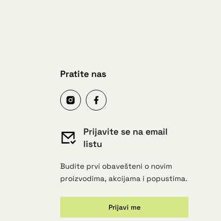
Pratite nas
Prijavite se na email
listu
Budite prvi obavešteni o novim
proizvodima, akcijama i popustima.
Prijavi me