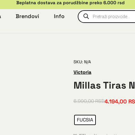
Beplatna dostava za porudžbine preko 6.000 rsd
a
Brendovi
Info
SKU: N/A
Victoria
Millas Tiras 
4.194,00
R
6.990,00
RSD
FUCSIA