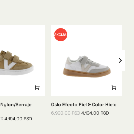
AKCIJA!
A
s Nylon/Serraje
Oslo Efecto Piel & Color Hielo
Sm
6.990,00
RSD
4.194,00
RSD
7.
SD
4.194,00
RSD