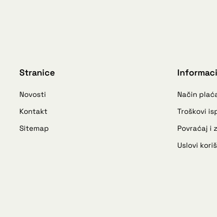
Stranice
Informaci
Novosti
Način plać
Kontakt
Troškovi i
Sitemap
Povraćaj i
Uslovi kori