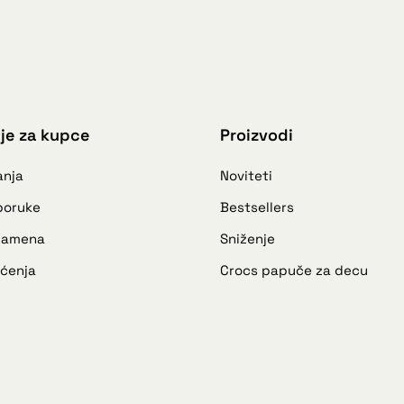
je za kupce
Proizvodi
anja
Noviteti
sporuke
Bestsellers
 zamena
Sniženje
šćenja
Crocs papuče za decu