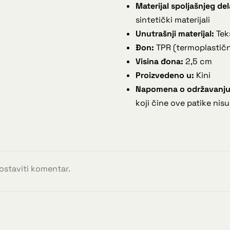
Materijal spoljašnjeg del
sintetički materijali
Unutrašnji materijal:
Tek
Đon:
TPR (termoplastič
Visina đona:
2,5 cm
Proizvedeno u:
Kini
Napomena o održavanju
koji čine ove patike nisu
 ostaviti komentar.