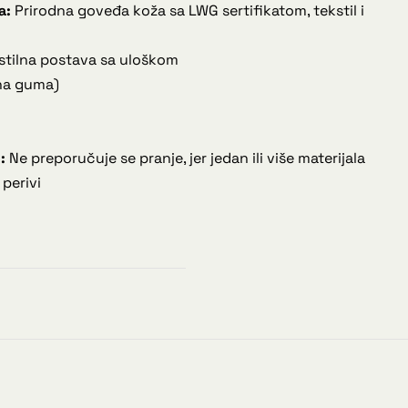
a:
Prirodna goveđa koža sa LWG sertifikatom, tekstil i
stilna postava sa uloškom
na guma)
:
Ne preporučuje se pranje, jer jedan ili više materijala
 perivi