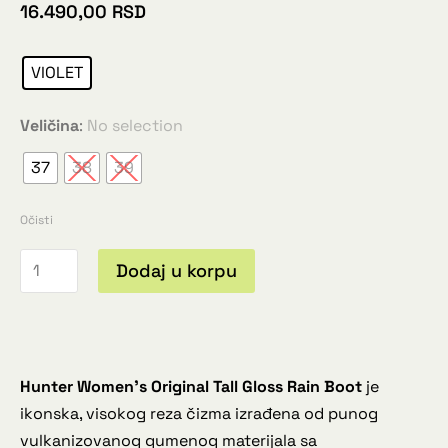
16.490,00
RSD
VIOLET
Veličina
:
No selection
37
38
39
Očisti
Dodaj u korpu
Hunter Women’s Original Tall Gloss Rain Boot
je
ikonska, visokog reza čizma izrađena od punog
vulkanizovanog gumenog materijala sa