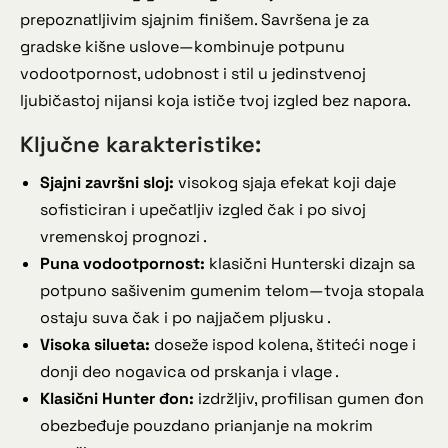
prepoznatljivim sjajnim finišem. Savršena je za
gradske kišne uslove—kombinuje potpunu
vodootpornost, udobnost i stil u jedinstvenoj
ljubičastoj nijansi koja ističe tvoj izgled bez napora.
Ključne karakteristike:
Sjajni završni sloj:
visokog sjaja efekat koji daje
sofisticiran i upečatljiv izgled čak i po sivoj
vremenskoj prognozi .
Puna vodootpornost:
klasični Hunterski dizajn sa
potpuno sašivenim gumenim telom—tvoja stopala
ostaju suva čak i po najjačem pljusku .
Visoka silueta:
doseže ispod kolena, štiteći noge i
donji deo nogavica od prskanja i vlage .
Klasični Hunter đon:
izdržljiv, profilisan gumen đon
obezbeđuje pouzdano prianjanje na mokrim