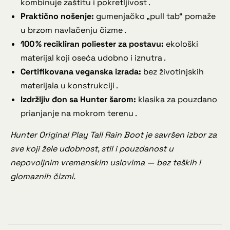
kombinuje zaštitu i pokretljivost .
Praktično nošenje:
gumenjačko „pull tab“ pomaže
u brzom navlačenju čizme .
100 % recikliran poliester za postavu:
ekološki
materijal koji oseća udobno i iznutra .
Certifikovana veganska izrada:
bez životinjskih
materijala u konstrukciji .
Izdržljiv đon sa Hunter šarom:
klasika za pouzdano
prianjanje na mokrom terenu .
Hunter Original Play Tall Rain Boot je savršen izbor za
sve koji žele udobnost, stil i pouzdanost u
nepovoljnim vremenskim uslovima — bez teških i
glomaznih čizmi.