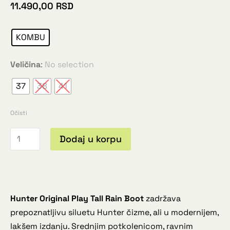
11.490,00
RSD
KOMBU
Veličina
:
No selection
37
38
41
Očisti
Dodaj u korpu
Hunter Original Play Tall Rain Boot
zadržava
prepoznatljivu siluetu Hunter čizme, ali u modernijem,
lakšem izdanju. Srednjim potkolenicom, ravnim