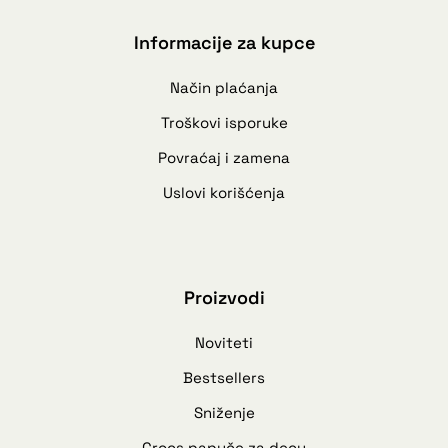
Informacije za kupce
Način plaćanja
Troškovi isporuke
Povraćaj i zamena
Uslovi korišćenja
Proizvodi
Noviteti
Bestsellers
Sniženje
Crocs papuče za decu