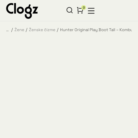
Žene
Ženske čizme
Hunter Original Play Boot Tall – Kombu
You are here: