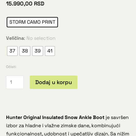
15.990,00
RSD
STORM CAMO PRINT
Veličina
:
No selection
37
38
39
41
Očisti
Dodaj u korpu
Hunter Original Insulated Snow Ankle Boot
je savršen
izbor za hladne i vlažne zimske dane, kombinujući
funkcionalnost, udobnost i upečatljiv dizajn. Sa nižim