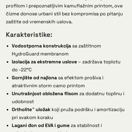
profilom i prepoznatljivim kamuflažnim printom, ove
čizme donose urbani stil bez kompromisa po pitanju
zaštite od vremenskih uslova.
Karakteristike:
Vodootporna konstrukcija
sa zaštitnom
HydroGuard membranom
Izolacija za ekstremne uslove
– zadržava toplotu
do -22°C
Gornjište od najlona
sa efektom prošiva i
atraktivnim storm camo printom
Unutrašnjost obložena flisom
za dodatnu toplinu i
udobnost
Ortholite™ uložak
koji pruža podršku i amortizaciju
pri svakom koraku
Lagani đon od EVA i gume
za stabilnost i