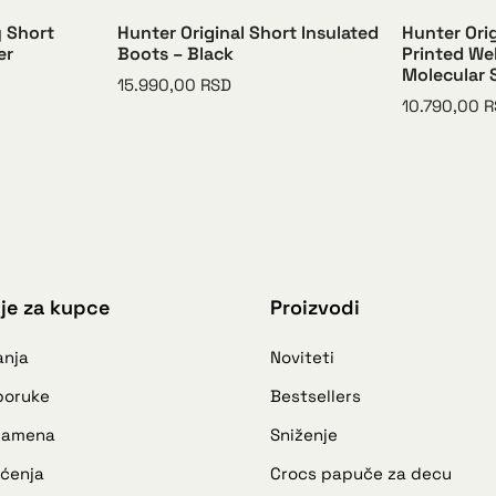
y Short
Hunter Original Short Insulated
Hunter Orig
er
Boots – Black
Printed We
Molecular 
15.990,00
RSD
10.790,00
R
je za kupce
Proizvodi
anja
Noviteti
sporuke
Bestsellers
 zamena
Sniženje
šćenja
Crocs papuče za decu