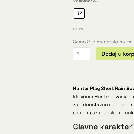
Veličina
:
37
37
Očisti
Samo 2 je preostalo na za
Dodaj u kor
Hunter Play Short Rain Bo
klasičnih Hunter čizama – 
za jednostavno i udobno no
spojenu s vrhunskom funk
Glavne karakteri