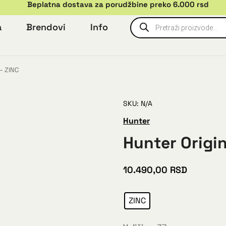
Beplatna dostava za porudžbine preko 6.000 rsd
a
Brendovi
Info
– ZINC
SKU: N/A
Hunter
Hunter Origin
10.490,00
RSD
ZINC