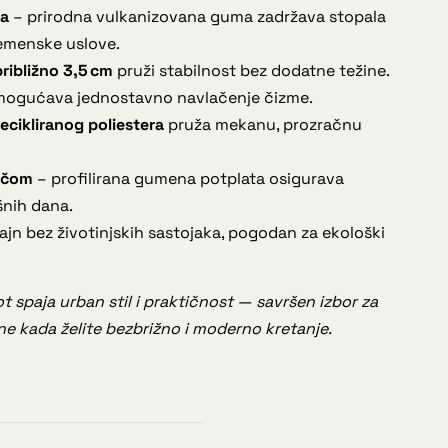
ma
– prirodna vulkanizovana guma zadržava stopala
emenske uslove.
približno 3,5 cm
pruži stabilnost bez dodatne težine.
ogućava jednostavno navlačenje čizme.
ecikliranog poliestera
pruža mekanu, prozračnu
učom
– profilirana gumena potplata osigurava
šnih dana.
ajn bez životinjskih sastojaka, pogodan za ekološki
t spaja urban stil i praktičnost — savršen izbor za
ne kada želite bezbrižno i moderno kretanje.