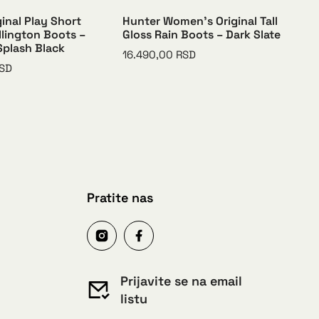
inal Play Short
Hunter Women’s Original Tall
Hu
llington Boots –
Gloss Rain Boots – Dark Slate
Gl
Splash Black
16.490,00
RSD
16
SD
Pratite nas
Prijavite se na email
listu