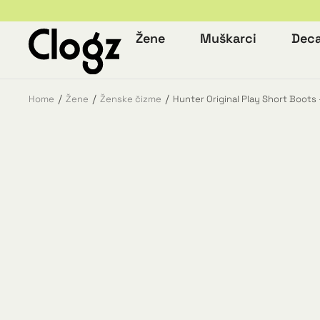
Žene
Muškarci
Dec
Home
Žene
Ženske čizme
Hunter Original Play Short Boots 
You are here: