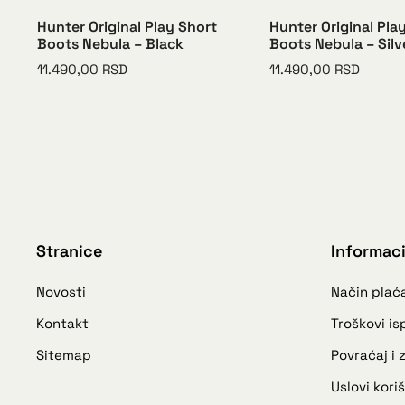
now
Hunter Original Play Short
Hunter Original Pla
Boots Nebula – Black
Boots Nebula – Silv
11.490,00
RSD
11.490,00
RSD
Stranice
Informaci
Novosti
Način plać
Kontakt
Troškovi i
Sitemap
Povraćaj i
Uslovi kori