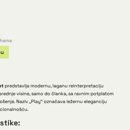
lihama
pu
ot
predstavlja modernu, laganu reinterpretaciju
srednje visine, samo do članka, sa ravnim potplatom
šenje. Naziv „Play“ označava ležernu eleganciju
cionalnošću.
stike: