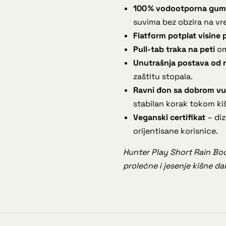
100 % vodootporna gu
suvima bez obzira na vr
Flatform potplat visine 
Pull-tab traka na peti
om
Unutrašnja postava od r
zaštitu stopala.
Ravni đon sa dobrom v
stabilan korak tokom ki
Veganski certifikat
– diz
orijentisane korisnice.
Hunter Play Short Rain Boo
prolećne i jesenje kišne da