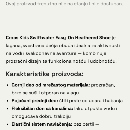
Ovaj proizvod trenutno nije na stanju i nije dostupan.
Crocs Kids Swiftwater Easy-On Heathered Shoe
je
lagana, svestrana dečja obuća idealna za aktivnosti
na vodi i svakodnevne avanture — kombinuje
prozračni dizajn sa funkcionalnošću i udobnošću.
Karakteristike proizvoda:
Gornji deo od mrežastog materijala:
prozračan,
brzo se suši i otporan na vlagu
Pojačani prednji deo:
štiti prste od udara i habanja
Fleksibilan đon sa kanalima:
lako otpušta vodu i
omogućava dobru trakciju
Elastični sistem navlačenja:
bez pertli —