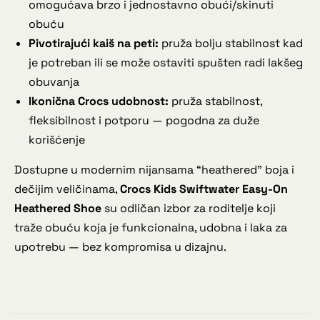
omogućava brzo i jednostavno obući/skinuti
obuću
Pivotirajući kaiš na peti:
pruža bolju stabilnost kad
je potreban ili se može ostaviti spušten radi lakšeg
obuvanja
Ikonična Crocs udobnost:
pruža stabilnost,
fleksibilnost i potporu — pogodna za duže
korišćenje
Dostupne u modernim nijansama “heathered” boja i
dečijim veličinama,
Crocs Kids Swiftwater Easy-On
Heathered Shoe
su odličan izbor za roditelje koji
traže obuću koja je funkcionalna, udobna i laka za
upotrebu — bez kompromisa u dizajnu.