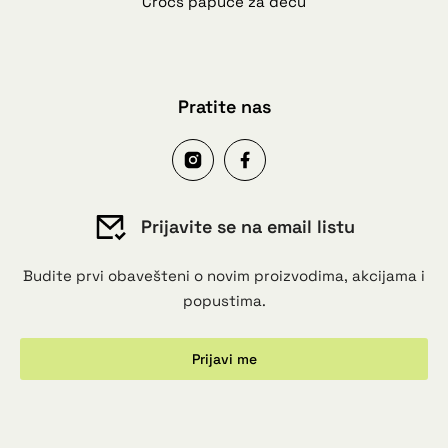
Crocs papuče za decu
Pratite nas
Prijavite se na email listu
Budite prvi obavešteni o novim proizvodima, akcijama i
popustima.
Prijavi me