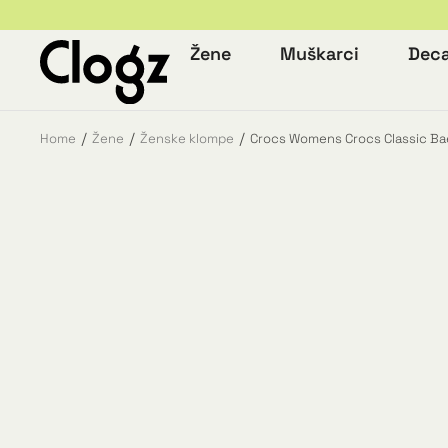
Žene
Muškarci
Dec
Home
Žene
Ženske klompe
Crocs Womens Crocs Classic Bae
You are here: