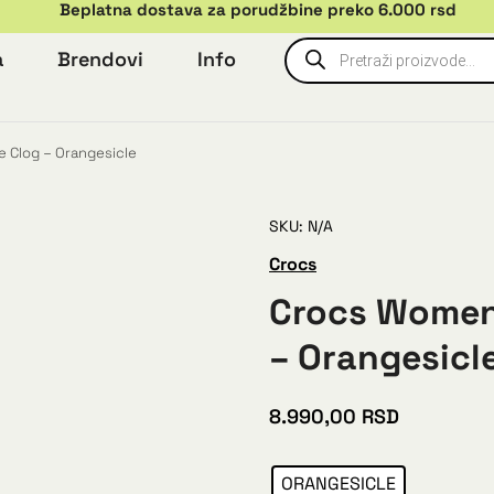
Beplatna dostava za porudžbine preko 6.000 rsd
a
Brendovi
Info
 Clog – Orangesicle
SKU: N/A
Crocs
Crocs Womens
– Orangesicl
8.990,00
RSD
ORANGESICLE