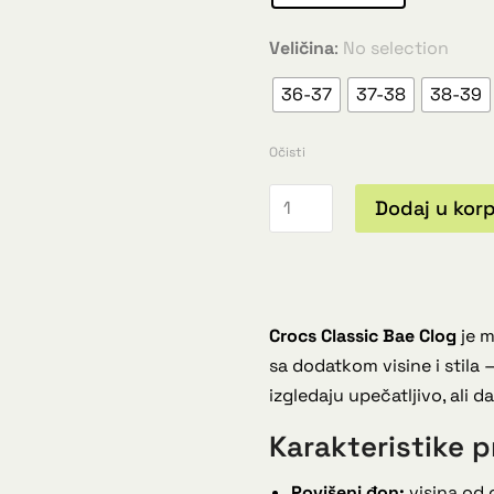
Veličina
:
No selection
36-37
37-38
38-39
Očisti
Dodaj u kor
Crocs Classic Bae Clog
je m
sa dodatkom visine i stila
izgledaju upečatljivo, ali 
Karakteristike p
Povišeni đon:
visina od 