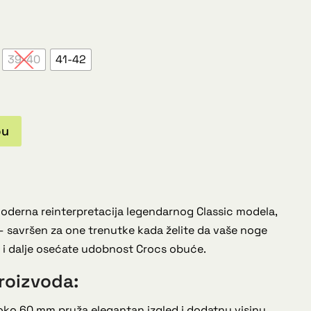
39-40
41-42
pu
oderna reinterpretacija legendarnog Classic modela,
 — savršen za one trenutke kada želite da vaše noge
da i dalje osećate udobnost Crocs obuće.
roizvoda:
oko 60 mm pruža elegantan izgled i dodatnu visinu