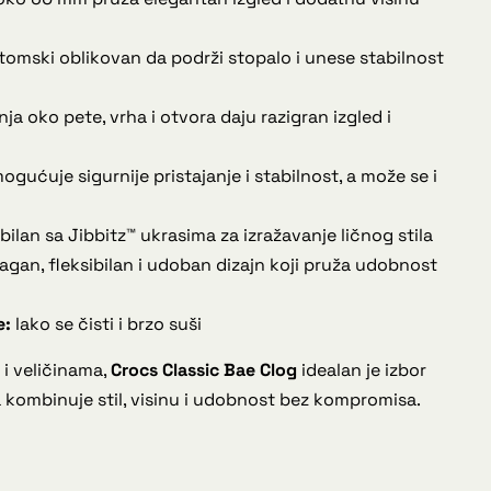
omski oblikovan da podrži stopalo i unese stabilnost
ja oko pete, vrha i otvora daju razigran izgled i
gućuje sigurnije pristajanje i stabilnost, a može se i
ilan sa Jibbitz™ ukrasima za izražavanje ličnog stila
agan, fleksibilan i udoban dizajn koji pruža udobnost
e:
lako se čisti i brzo suši
i veličinama,
Crocs Classic Bae Clog
idealan je izbor
a kombinuje stil, visinu i udobnost bez kompromisa.