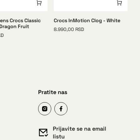
ns Crocs Classic
Crocs InMotion Clog - White
Cr
 Dragon Fruit
Cl
8.990,00
RSD
SD
7.
Pratite nas
Prijavite se na email
listu