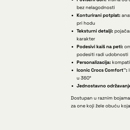
bez nelagodnosti
Konturirani potplat:
anat
pri hodu
Teksturni detalji:
pojačan
karakter
Podesivi kaiš na peti:
omo
podesiti radi udobnosti
Personalizacija:
kompatib
Iconic Crocs Comfort™:
l
u 360°
Jednostavno održavanj
Dostupan u raznim bojama 
za one koji žele obuću koj