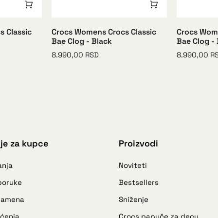
 Classic
Crocs Womens Crocs Classic
Crocs Wome
Bae Clog - Black
Bae Clog -
8.990,00
RSD
8.990,00
R
je za kupce
Proizvodi
anja
Noviteti
sporuke
Bestsellers
 zamena
Sniženje
šćenja
Crocs papuče za decu