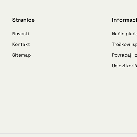
Stranice
Informaci
Novosti
Način plać
Kontakt
Troškovi i
Sitemap
Povraćaj i
Uslovi kori