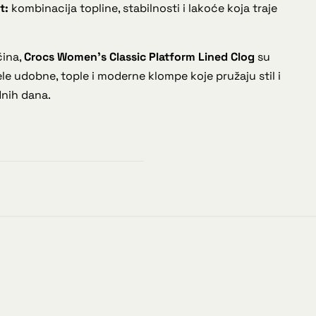
t:
kombinacija topline, stabilnosti i lakoće koja traje
čina,
Crocs Women’s Classic Platform Lined Clog
su
ele udobne, tople i moderne klompe koje pružaju stil i
nih dana.