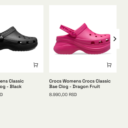
ns Classic
Crocs Womens Crocs Classic
Cr
og - Black
Bae Clog - Dragon Fruit
Ba
SD
8.990,00
RSD
8.