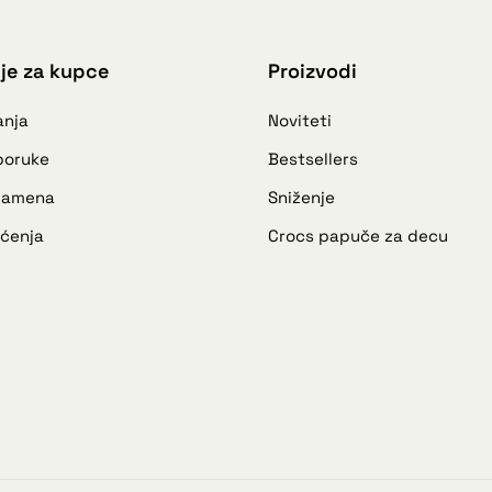
je za kupce
Proizvodi
anja
Noviteti
sporuke
Bestsellers
 zamena
Sniženje
šćenja
Crocs papuče za decu