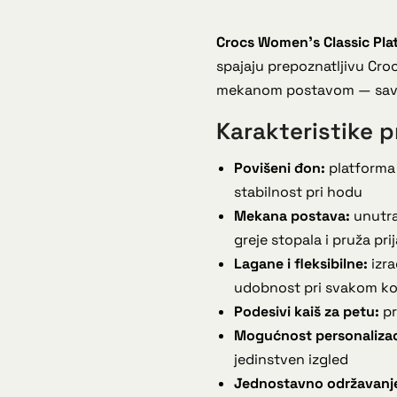
Crocs Women’s Classic Pla
spajaju prepoznatljivu Cr
mekanom postavom — savršen
Karakteristike p
Povišeni đon:
platforma 
stabilnost pri hodu
Mekana postava:
unutra
greje stopala i pruža pri
Lagane i fleksibilne:
izra
udobnost pri svakom k
Podesivi kaiš za petu:
pr
Mogućnost personalizac
jedinstven izgled
Jednostavno održavanj