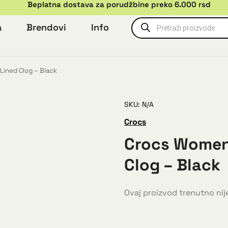
Beplatna dostava za porudžbine preko 6.000 rsd
a
Brendovi
Info
Lined Clog – Black
SKU: N/A
Crocs
Crocs Womens
Clog – Black
Ovaj proizvod trenutno nije