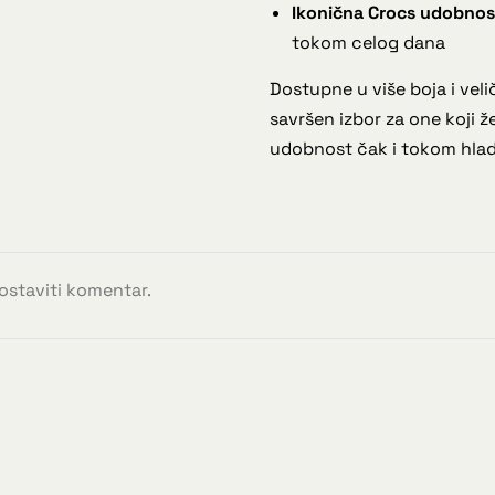
Ikonična Crocs udobnos
tokom celog dana
Dostupne u više boja i veli
savršen izbor za one koji ž
udobnost čak i tokom hlad
 ostaviti komentar.