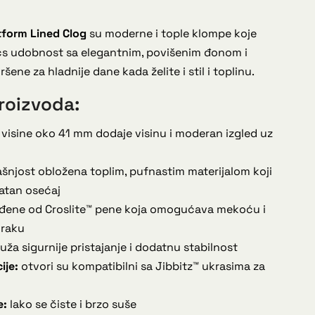
tform Lined Clog
su moderne i tople klompe koje
ocs udobnost sa elegantnim, povišenim đonom i
e za hladnije dane kada želite i stil i toplinu.
roizvoda:
visine oko 41 mm dodaje visinu i moderan izgled uz
šnjost obložena toplim, pufnastim materijalom koji
jatan osećaj
đene od Croslite™ pene koja omogućava mekoću i
oraku
uža sigurnije pristajanje i dodatnu stabilnost
ije:
otvori su kompatibilni sa Jibbitz™ ukrasima za
e:
lako se čiste i brzo suše