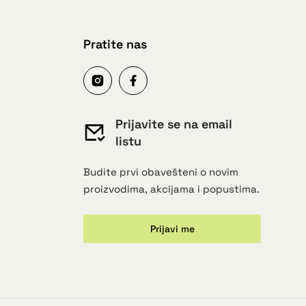
Pratite nas
Prijavite se na email
listu
Budite prvi obavešteni o novim
proizvodima, akcijama i popustima.
Prijavi me