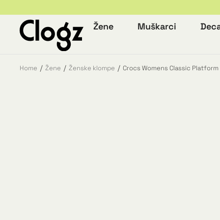
Žene
Muškarci
Dec
Home
Žene
Ženske klompe
Crocs Womens Classic Platform 
You are here: