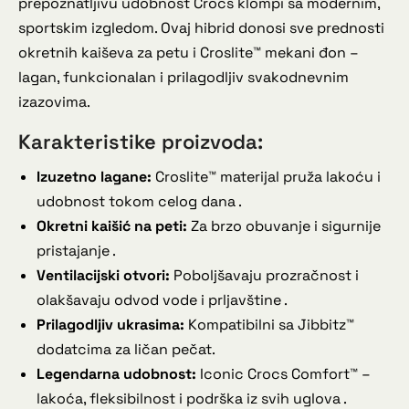
prepoznatljivu udobnost Crocs klompi sa modernim,
sportskim izgledom. Ovaj hibrid donosi sve prednosti
okretnih kaiševa za petu i Croslite™ mekani đon –
lagan, funkcionalan i prilagodljiv svakodnevnim
izazovima.
Karakteristike proizvoda:
Izuzetno lagane:
Croslite™ materijal pruža lakoću i
udobnost tokom celog dana .
Okretni kaišić na peti:
Za brzo obuvanje i sigurnije
pristajanje .
Ventilacijski otvori:
Poboljšavaju prozračnost i
olakšavaju odvod vode i prljavštine .
Prilagodljiv ukrasima:
Kompatibilni sa Jibbitz™
dodatcima za ličan pečat.
Legendarna udobnost:
Iconic Crocs Comfort™ –
lakoća, fleksibilnost i podrška iz svih uglova .