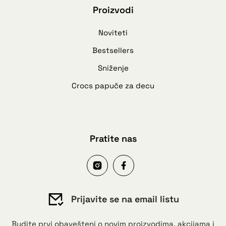
Proizvodi
Noviteti
Bestsellers
Sniženje
Crocs papuče za decu
Pratite nas
Prijavite se na email listu
Budite prvi obavešteni o novim proizvodima, akcijama i