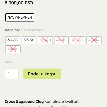
6.990,00
RSD
NAVY/PEPPER
Veličina
:
No selection
36-37
37-38
39-40
41-42
42-43
43-44
44-45
Očisti
Dodaj u korpu
Crocs Bayaband Clog
kombinuje kvalitet i