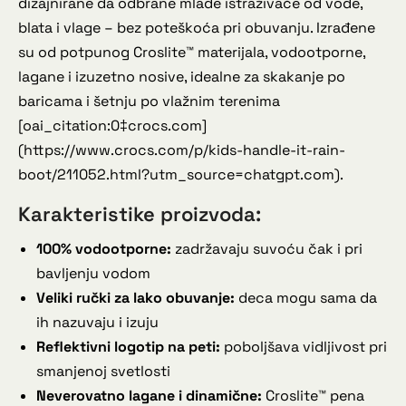
dizajnirane da odbrane mlade istraživače od vode,
blata i vlage – bez poteškoća pri obuvanju. Izrađene
su od potpunog Croslite™ materijala, vodootporne,
lagane i izuzetno nosive, idealne za skakanje po
baricama i šetnju po vlažnim terenima
[oai_citation:0‡crocs.com]
(https://www.crocs.com/p/kids-handle-it-rain-
boot/211052.html?utm_source=chatgpt.com).
Karakteristike proizvoda:
100% vodootporne:
zadržavaju suvoću čak i pri
bavljenju vodom
Veliki ručki za lako obuvanje:
deca mogu sama da
ih nazuvaju i izuju
Reflektivni logotip na peti:
poboljšava vidljivost pri
smanjenoj svetlosti
Neverovatno lagane i dinamične:
Croslite™ pena