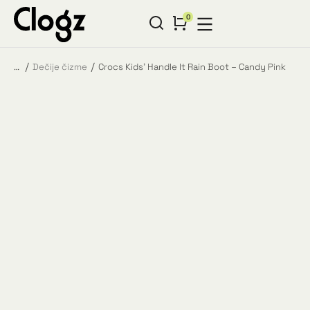
Dečije čizme
Crocs Kids’ Handle It Rain Boot – Candy Pink
You are here: