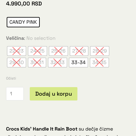
4.990,00
RSD
CANDY PINK
Veličina
:
No selection
22-23
24-25
25-26
27-28
28-29
29-30
30-31
32-33
33-34
34-35
Očisti
Dodaj u korpu
Crocs Kids’ Handle It Rain Boot
su dečje čizme