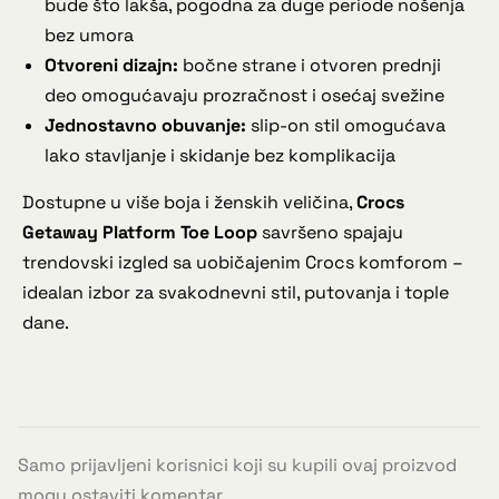
bude što lakša, pogodna za duge periode nošenja
bez umora
Otvoreni dizajn:
bočne strane i otvoren prednji
deo omogućavaju prozračnost i osećaj svežine
Jednostavno obuvanje:
slip-on stil omogućava
lako stavljanje i skidanje bez komplikacija
Dostupne u više boja i ženskih veličina,
Crocs
Getaway Platform Toe Loop
savršeno spajaju
trendovski izgled sa uobičajenim Crocs komforom –
idealan izbor za svakodnevni stil, putovanja i tople
dane.
Samo prijavljeni korisnici koji su kupili ovaj proizvod
mogu ostaviti komentar.