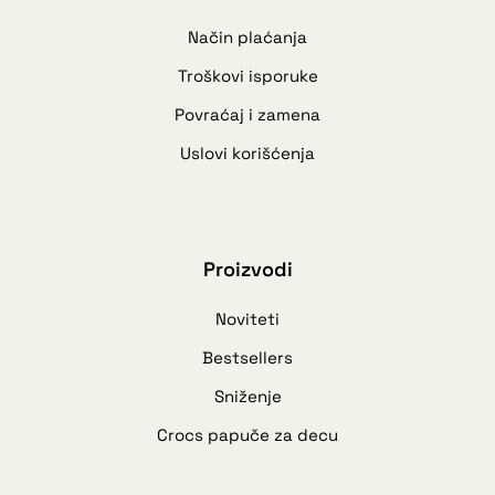
Način plaćanja
Troškovi isporuke
Povraćaj i zamena
Uslovi korišćenja
Proizvodi
Noviteti
Bestsellers
Sniženje
Crocs papuče za decu