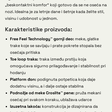
„beskontaktni komfor“ koji gotovo da se ne oseća na
nozi. Idealna je za letnje dane i šetnje kada želite stil,
visinu i udobnost u jednom.
Karakteristike proizvoda:
Free Feel Technology™ gornji deo:
meke, glatke
trake koje se savijaju i prate pokrete stopala bez
osećaja pritiska
Toe loop traka:
traka između prstiju koja
omogućava sigurno prilagođavanje i stabilnost pri
hodanju
Platform đon:
podignuta potpetica koja daje
dodatnu visinu, a i dalje ostaje stabilna
Podnožje od meke Croslite™ pene:
pruža mekani
osećaj pri svakom koraku, ublažava udarce
Izuzetna lakoća:
konstrukcija je dizajnirana da