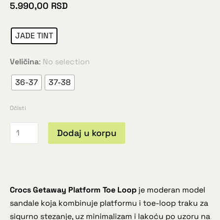
5.990,00
RSD
JADE TINT
Veličina
:
No selection
36-37
37-38
Očisti
Dodaj u korpu
Crocs Getaway Platform Toe Loop
je moderan model
sandale koja kombinuje platformu i toe-loop traku za
sigurno stezanje, uz minimalizam i lakoću po uzoru na