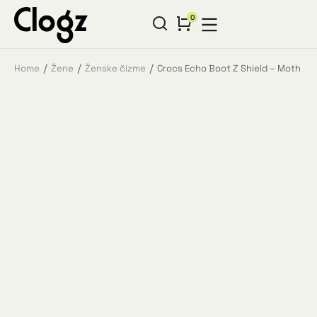
Home
Žene
Ženske čizme
Crocs Echo Boot Z Shield – Moth
You are here: