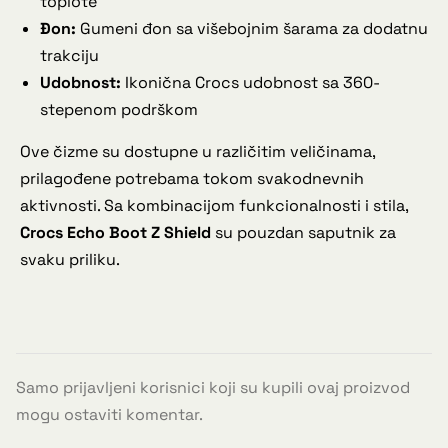
toplote
Đon:
Gumeni đon sa višebojnim šarama za dodatnu
trakciju
Udobnost:
Ikonična Crocs udobnost sa 360-
stepenom podrškom
Ove čizme su dostupne u različitim veličinama,
prilagođene potrebama tokom svakodnevnih
aktivnosti. Sa kombinacijom funkcionalnosti i stila,
Crocs Echo Boot Z Shield
su pouzdan saputnik za
svaku priliku.
Samo prijavljeni korisnici koji su kupili ovaj proizvod
mogu ostaviti komentar.