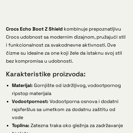
Crocs Echo Boot Z Shield
kombinuje prepoznatljivu
Crocs udobnost sa modernim dizajnom, pružajući stil
i funkcionalnost za svakodnevne aktivnosti. Ove
čizme su idealne za one koji žele da istaknu svoj stil
bez kompromisa u udobnosti.
Karakteristike proizvoda:
Materijal:
Gornjište od izdržljivog, vodootpornog
ripstop materijala
Vodootpornost:
Vodootporna osnova i dodatni
rajsferšlus sa umetkom za dodatnu zaštitu od
vode
Toplina:
Zatezna traka oko gležnja za zadržavanje