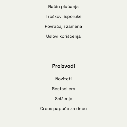
Način plaćanja
Troškovi isporuke
Povraćaj i zamena
Uslovi korišćenja
Proizvodi
Noviteti
Bestsellers
Sniženje
Crocs papuče za decu