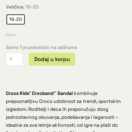
Veličina
:
19-20
19-20
Očisti
Samo 1 je preostalo na zalihama
Dodaj u korpu
Crocs Kids’ Crocband™ Sandal
kombinuje
prepoznatljivu Crocs udobnost sa trendi, sportskim
izgledom. Roditelji i deca ih preporučuju zbog
jednostavnog obuvanja, podešavanja i laganosti –
idealne za sve letnje aktivnosti, od igre na plaži do