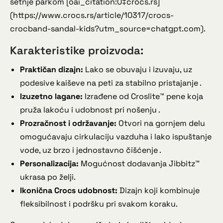
šetnje parkom [oai_citation:0‡crocs.rs]
(https://www.crocs.rs/article/10317/crocs-
crocband-sandal-kids?utm_source=chatgpt.com).
Karakteristike proizvoda:
Praktičan dizajn:
Lako se obuvaju i izuvaju, uz
podesive kaiševe na peti za stabilno pristajanje .
Izuzetno lagane:
Izrađene od Croslite™ pene koja
pruža lakoću i udobnost pri nošenju .
Prozračnost i održavanje:
Otvori na gornjem delu
omogućavaju cirkulaciju vazduha i lako ispuštanje
vode, uz brzo i jednostavno čišćenje .
Personalizacija:
Mogućnost dodavanja Jibbitz™
ukrasa po želji.
Ikonična Crocs udobnost:
Dizajn koji kombinuje
fleksibilnost i podršku pri svakom koraku.