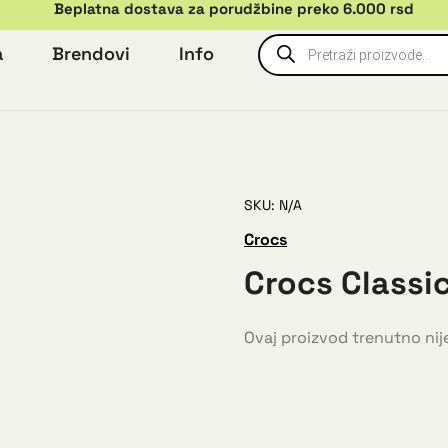
Beplatna dostava za porudžbine preko 6.000 rsd
a
Brendovi
Info
SKU: N/A
Crocs
Crocs Classi
Ovaj proizvod trenutno nije