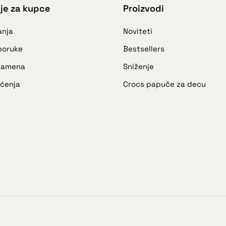
je za kupce
Proizvodi
anja
Noviteti
sporuke
Bestsellers
 zamena
Sniženje
šćenja
Crocs papuče za decu