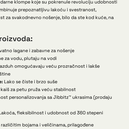
darne klompe koje su pokrenule revoluciju udobnosti
mbinuje prepoznatljivu lakoću i svestranost,
st za svakodnevno nošenje, bilo da ste kod kuće, na
roizvoda:
atno lagane i zabavne za nošenje
 za vodu, plutaju na vodi
vazduh omogućavaju veću prozračnost i lakše
štine
e:
Lako se čiste i brzo suše
kaiš za petu pruža veću stabilnost
t personalizovanja sa Jibbitz™ ukrasima (prodaju
akoća, fleksibilnost i udobnost od 360 stepeni
azličitim bojama i veličinama, prilagođene