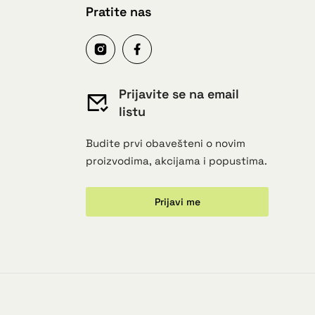
Pratite nas
Prijavite se na email
listu
Budite prvi obavešteni o novim
proizvodima, akcijama i popustima.
Prijavi me