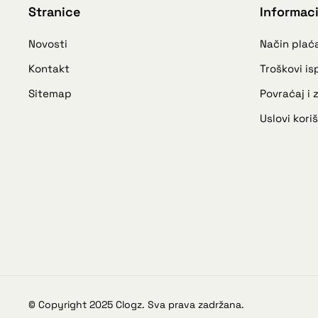
Stranice
Informaci
Novosti
Način plać
Kontakt
Troškovi i
Sitemap
Povraćaj i
Uslovi kori
© Copyright 2025 Clogz. Sva prava zadržana.