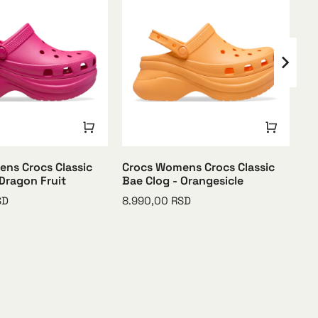
ns Crocs Classic
Crocs Womens Crocs Classic
Cr
 Dragon Fruit
Bae Clog - Orangesicle
8.
SD
8.990,00
RSD