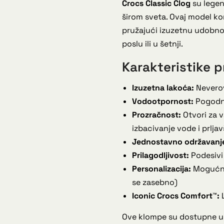
Crocs Classic Clog
su legen
širom sveta. Ovaj model ko
pružajući izuzetnu udobno
poslu ili u šetnji.
Karakteristike p
Izuzetna lakoća:
Neverov
Vodootpornost:
Pogodne
Prozračnost:
Otvori za 
izbacivanje vode i prljav
Jednostavno održavanj
Prilagodljivost:
Podesivi 
Personalizacija:
Mogućnos
se zasebno)
Iconic Crocs Comfort™:
L
Ove klompe su dostupne u r