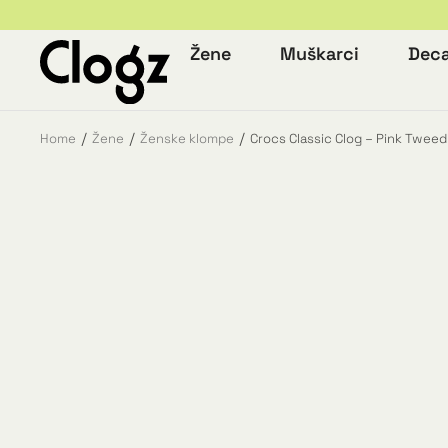
Žene
Muškarci
Dec
Home
Žene
Ženske klompe
Crocs Classic Clog – Pink Tweed
You are here: