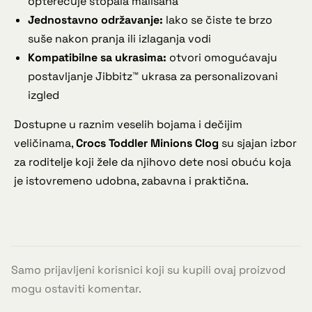
opterećuje stopala mališana
Jednostavno održavanje:
lako se čiste te brzo
suše nakon pranja ili izlaganja vodi
Kompatibilne sa ukrasima:
otvori omogućavaju
postavljanje Jibbitz™ ukrasa za personalizovani
izgled
Dostupne u raznim veselih bojama i dečijim
veličinama,
Crocs Toddler Minions Clog
su sjajan izbor
za roditelje koji žele da njihovo dete nosi obuću koja
je istovremeno udobna, zabavna i praktična.
Samo prijavljeni korisnici koji su kupili ovaj proizvod
mogu ostaviti komentar.