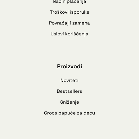
Način plaćanja
Troškovi isporuke
Povraćaj i zamena
Uslovi korišćenja
Proizvodi
Noviteti
Bestsellers
Sniženje
Crocs papuče za decu