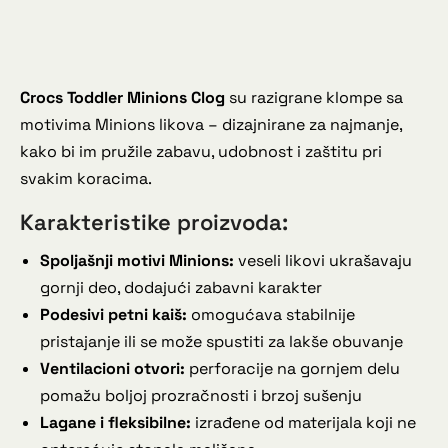
Crocs Toddler Minions Clog
su razigrane klompe sa
motivima Minions likova – dizajnirane za najmanje,
kako bi im pružile zabavu, udobnost i zaštitu pri
svakim koracima.
Karakteristike proizvoda:
Spoljašnji motivi Minions:
veseli likovi ukrašavaju
gornji deo, dodajući zabavni karakter
Podesivi petni kaiš:
omogućava stabilnije
pristajanje ili se može spustiti za lakše obuvanje
Ventilacioni otvori:
perforacije na gornjem delu
pomažu boljoj prozračnosti i brzoj sušenju
Lagane i fleksibilne:
izrađene od materijala koji ne