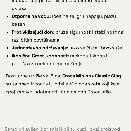
mogućnost personalizacije pomoću Jibbitz™
ukrasa
Otporne na vodu:
idealne za igru napolju, plažu ili
bazen
Protivklizajući đon:
pruža sigurnost i stabilnost na
različitim površinama
Jednostavno održavanje:
lako se čiste i brzo suše
Ikonična Crocs udobnost:
mekoća, lakoća i
podrška za celodnevno nošenje
Dostupne u više veličina,
Crocs Minions Classic Clog
su savršen izbor za ljubitelje Minions sveta koji žele
spoj zabave, udobnosti i originalnog Crocs stila.
Samo prijavljeni korisnici koji su kupili ovaj proizvod