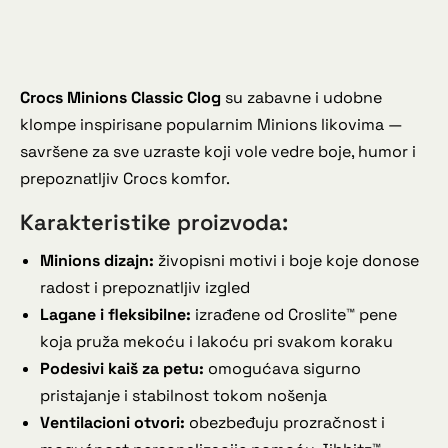
Crocs Minions Classic Clog
su zabavne i udobne
klompe inspirisane popularnim Minions likovima —
savršene za sve uzraste koji vole vedre boje, humor i
prepoznatljiv Crocs komfor.
Karakteristike proizvoda:
Minions dizajn:
živopisni motivi i boje koje donose
radost i prepoznatljiv izgled
Lagane i fleksibilne:
izrađene od Croslite™ pene
koja pruža mekoću i lakoću pri svakom koraku
Podesivi kaiš za petu:
omogućava sigurno
pristajanje i stabilnost tokom nošenja
Ventilacioni otvori:
obezbeđuju prozračnost i