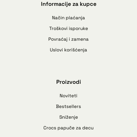
Informacije za kupce
Način plaćanja
Troškovi isporuke
Povraćaj i zamena
Uslovi korišćenja
Proizvodi
Noviteti
Bestsellers
Sniženje
Crocs papuče za decu