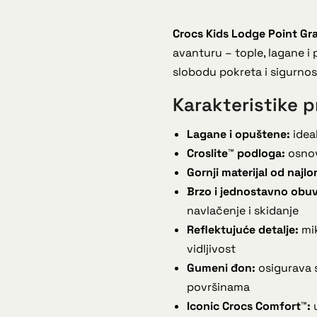
Crocs Kids Lodge Point Gr
avanturu – tople, lagane i
slobodu pokreta i sigurnos
Karakteristike p
Lagane i opuštene:
ideal
Croslite™ podloga:
osnov
Gornji materijal od najlo
Brzo i jednostavno obuv
navlačenje i skidanje
Reflektujuće detalje:
mik
vidljivost
Gumeni đon:
osigurava s
površinama
Iconic Crocs Comfort™:
u