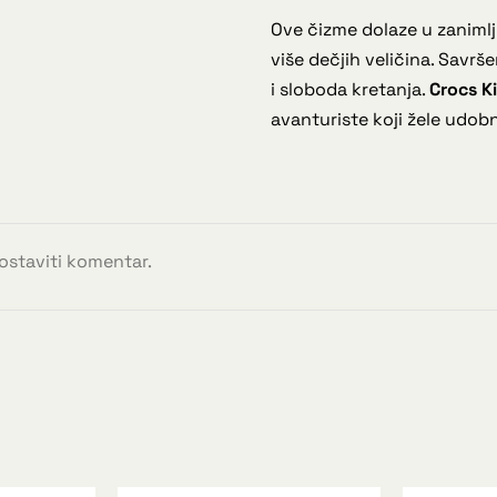
Ove čizme dolaze u zanimlji
više dečjih veličina. Savrš
i sloboda kretanja.
Crocs K
avanturiste koji žele udobno
 ostaviti komentar.