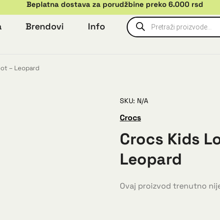
Beplatna dostava za porudžbine preko 6.000 rsd
a
Brendovi
Info
oot – Leopard
SKU: N/A
Crocs
Crocs Kids L
Leopard
Ovaj proizvod trenutno nije