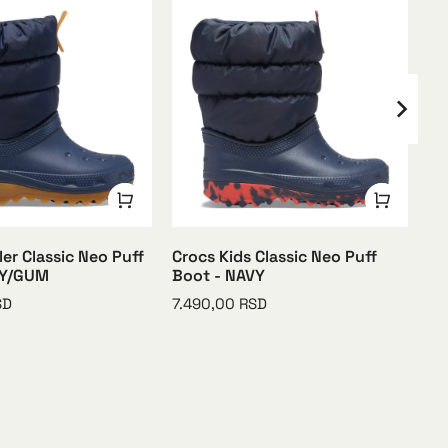
er Classic Neo Puff
Crocs Kids Classic Neo Puff
Cr
VY/GUM
Boot - NAVY
Su
SD
7.490,00
RSD
5.