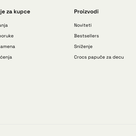
je za kupce
Proizvodi
anja
Noviteti
sporuke
Bestsellers
 zamena
Sniženje
šćenja
Crocs papuče za decu