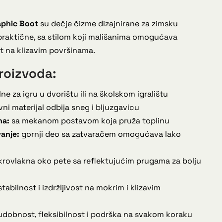
aphic Boot
su dečje čizme dizajnirane za zimsku
 praktične, sa stilom koji mališanima omogućava
t na klizavim površinama.
roizvoda:
ne za igru u dvorištu ili na školskom igralištu
ni materijal odbija sneg i bljuzgavicu
na:
sa mekanom postavom koja pruža toplinu
anje:
gornji deo sa zatvaračem omogućava lako
rovlakna oko pete sa reflektujućim prugama za bolju
tabilnost i izdržljivost na mokrim i klizavim
dobnost, fleksibilnost i podrška na svakom koraku