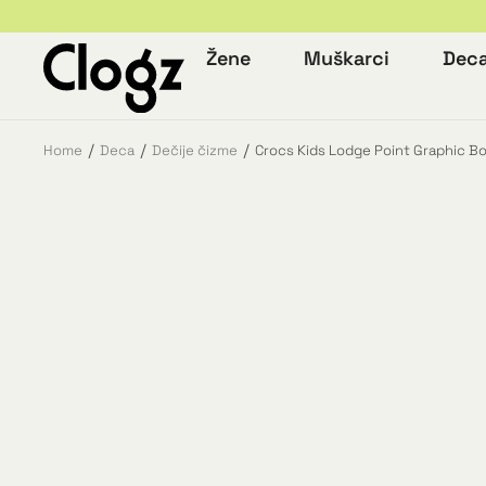
Žene
Muškarci
Dec
Home
Deca
Dečije čizme
Crocs Kids Lodge Point Graphic B
You are here: