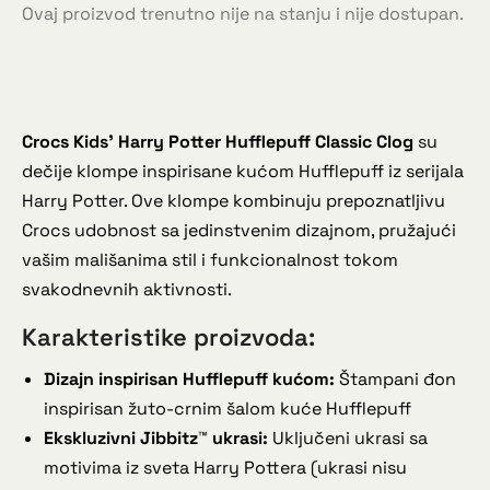
Ovaj proizvod trenutno nije na stanju i nije dostupan.
Crocs Kids’ Harry Potter Hufflepuff Classic Clog
su
dečije klompe inspirisane kućom Hufflepuff iz serijala
Harry Potter. Ove klompe kombinuju prepoznatljivu
Crocs udobnost sa jedinstvenim dizajnom, pružajući
vašim mališanima stil i funkcionalnost tokom
svakodnevnih aktivnosti.
Karakteristike proizvoda:
Dizajn inspirisan Hufflepuff kućom:
Štampani đon
inspirisan žuto-crnim šalom kuće Hufflepuff
Ekskluzivni Jibbitz™ ukrasi:
Uključeni ukrasi sa
motivima iz sveta Harry Pottera (ukrasi nisu