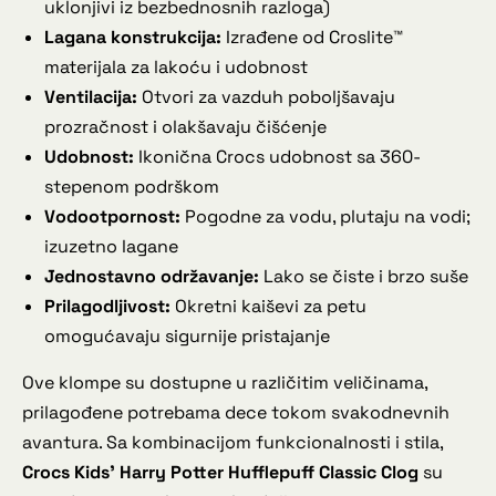
uklonjivi iz bezbednosnih razloga)
Lagana konstrukcija:
Izrađene od Croslite™
materijala za lakoću i udobnost
Ventilacija:
Otvori za vazduh poboljšavaju
prozračnost i olakšavaju čišćenje
Udobnost:
Ikonična Crocs udobnost sa 360-
stepenom podrškom
Vodootpornost:
Pogodne za vodu, plutaju na vodi;
izuzetno lagane
Jednostavno održavanje:
Lako se čiste i brzo suše
Prilagodljivost:
Okretni kaiševi za petu
omogućavaju sigurnije pristajanje
Ove klompe su dostupne u različitim veličinama,
prilagođene potrebama dece tokom svakodnevnih
avantura. Sa kombinacijom funkcionalnosti i stila,
Crocs Kids’ Harry Potter Hufflepuff Classic Clog
su