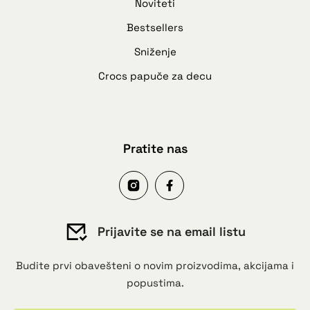
Noviteti
Bestsellers
Sniženje
Crocs papuče za decu
Pratite nas
Prijavite se na email listu
Budite prvi obavešteni o novim proizvodima, akcijama i
popustima.