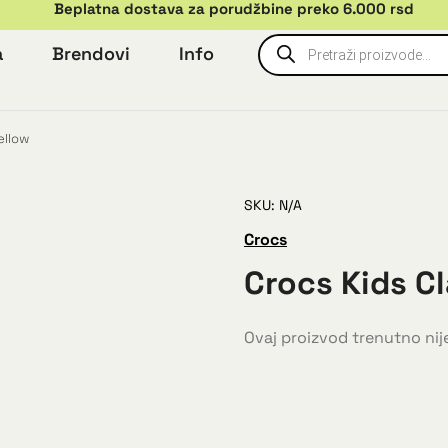
Beplatna dostava za porudžbine preko 6.000 rsd
a
Brendovi
Info
ellow
SKU: N/A
Crocs
Crocs Kids Cl
Ovaj proizvod trenutno nije