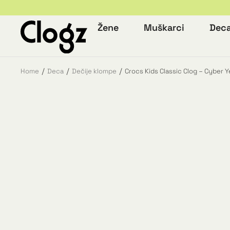
Žene
Muškarci
Dec
Home
Deca
Dečije klompe
Crocs Kids Classic Clog – Cyber Y
You are here: