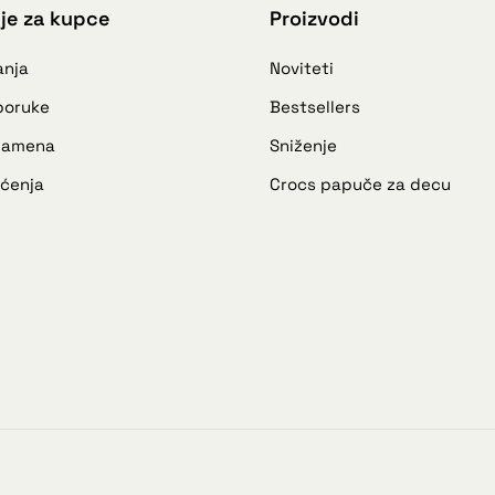
je za kupce
Proizvodi
anja
Noviteti
sporuke
Bestsellers
 zamena
Sniženje
šćenja
Crocs papuče za decu