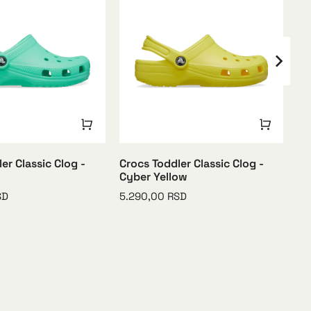
er Classic Clog -
Crocs Toddler Classic Clog -
Cr
Cyber Yellow
Go
SD
5.290,00
RSD
5.