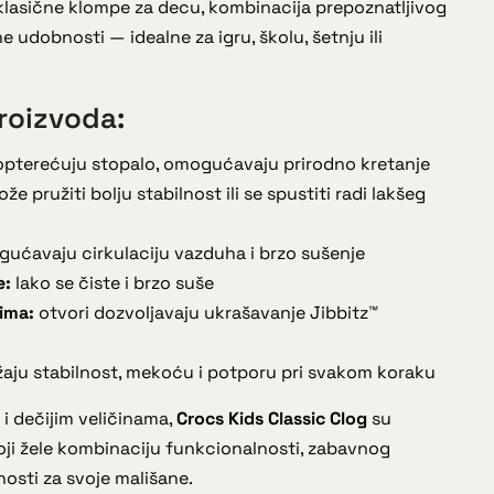
klasične klompe za decu, kombinacija prepoznatljivog
 udobnosti — idealne za igru, školu, šetnju ili
roizvoda:
pterećuju stopalo, omogućavaju prirodno kretanje
že pružiti bolju stabilnost ili se spustiti radi lakšeg
ućavaju cirkulaciju vazduha i brzo sušenje
e:
lako se čiste i brzo suše
ima:
otvori dozvoljavaju ukrašavanje Jibbitz™
aju stabilnost, mekoću i potporu pri svakom koraku
i dečijim veličinama,
Crocs Kids Classic Clog
su
koji žele kombinaciju funkcionalnosti, zabavnog
osti za svoje mališane.