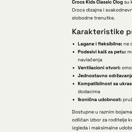
Crocs Kids Classic Clog
su 
Crocs dizajna i svakodnevne
slobodne trenutke.
Karakteristike p
Lagane i fleksibilne:
ne o
Podesivi kaiš za petu:
mo
navlačenja
Ventilacioni otvori:
omog
Jednostavno održavanj
Kompatibilnost sa ukras
dodacima
Ikonična udobnost:
pruž
Dostupne u raznim bojama 
odličan izbor za roditelje 
izgleda i maksimalne udobn