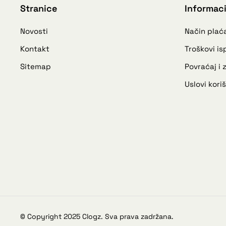
Stranice
Informaci
Novosti
Način plać
Kontakt
Troškovi i
Sitemap
Povraćaj i
Uslovi kori
© Copyright 2025 Clogz. Sva prava zadržana.