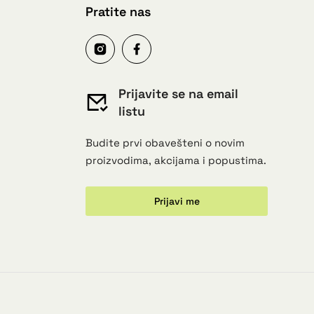
Pratite nas
Prijavite se na email
listu
Budite prvi obavešteni o novim
proizvodima, akcijama i popustima.
Prijavi me