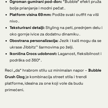
Ogroman gumirani pod-đon:
“Bubble” efekt pruža
bolje prianjanje i modni pečat .
Platform visina 69 mm:
Podiže svaki outfit na viši
nivo .
Teksturirani detalji:
Styling na peti, prednjem delu i
oko gornje ivice za dodatnu dinamiku .
Obostrana personalizacija:
Jezik i kaiš mogu da se
ukrase Jibbitz™ šarmovima po želji.
Ikonična Crocs udobnost:
Laganost, fleksibilnost i
podrška od 360° .
Reci „da“ hrabrom stilu uz minimalan napor –
Bubble
Crush Clog
je kombinacija street stila i trendi
platforme, idealna za one koji vole da budu
primećeni.