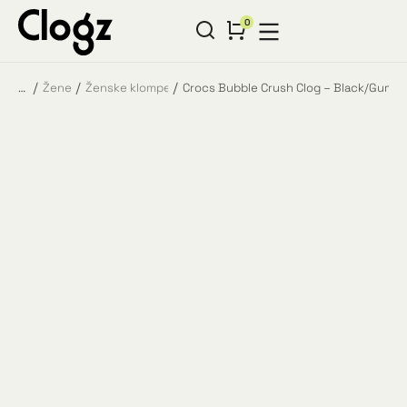
Žene
Ženske klompe
Crocs Bubble Crush Clog – Black/Gum
You are here: