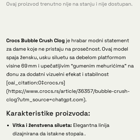
Ovaj proizvod trenutno nije na stanju i nije dostupan.
Crocs Bubble Crush Clog
je hrabar modni statement
za dame koje ne pristaju na prosečnost. Ovaj model
spaja žensku, usku siluetu sa debelom platformom
visine 69 mm i upečatljivim “gumenim mehurićima” na
đonu za dodatni vizuelni efekat i stabilnost
[oai_citation:0‡crocs.rs]
(https://www.crocs.rs/article/36357/bubble-crush-
clog?utm_source=chatgpt.com).
Karakteristike proizvoda:
Vitka i ženstvena silueta:
Elegantna linija
dizajnirana da istakne stopala .